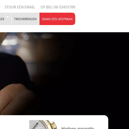
STUUR EEN EMAIL
OF BEL: 06-53455789
GER
TROUWRINGEN
MAAK EEN AFSPRAAK